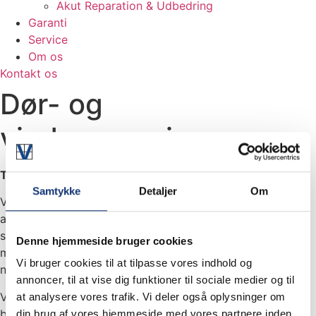
Akut Reparation & Udbedring
Garanti
Service
Om os
Kontakt os
Dør- og
vinduesservice
Tryghed og kvalitet for din ejendom
Samtykke
Detaljer
Om
Vores service sikrer, at ejendommens træ-, plast- og
aluvinduer samt døre fungerer optimalt. Vi gennemgår,
smører og justerer alle enheder, så de lukker tæt og
Denne hjemmeside bruger cookies
minimerer varmeudslip. Defekte beslag og tætningslister
Vi bruger cookies til at tilpasse vores indhold og
noteres og kan udskiftes efter aftale.
annoncer, til at vise dig funktioner til sociale medier og til
Vi håndterer hele processen professionelt – fra varsling af
at analysere vores trafik. Vi deler også oplysninger om
beboere til en afsluttende rapport med eventuelle
din brug af vores hjemmeside med vores partnere inden