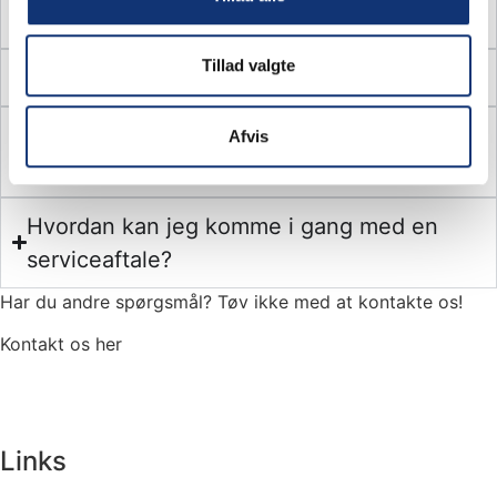
vinduer og døre?
Tillad valgte
Hvad koster en serviceaftale?
Hvad sker der, hvis jeg ikke vedligeholder
Afvis
mine vinduer og døre?
Hvordan kan jeg komme i gang med en
serviceaftale?
Har du andre spørgsmål? Tøv ikke med at kontakte os!
Kontakt os her
Links