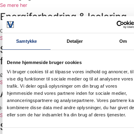
Se mere her
Energiforbedring & Isolering
Optimer dit energiforbrug med tætte vinduer og døre.
Se mere her
Samtykke
Detaljer
Om
Sikkerhed & Indbruds-
forebyggelse
Denne hjemmeside bruger cookies
Vi bruger cookies til at tilpasse vores indhold og annoncer, til
Øg sikkerheden i din bygning med solide vinduer og døre
vise dig funktioner til sociale medier og til at analysere vores
Se mere her
trafik. Vi deler også oplysninger om din brug af vores
Akut Reparation & Udbedring
hjemmeside med vores partnere inden for sociale medier,
annonceringspartnere og analysepartnere. Vores partnere k
Har du et akut problem med dine vinduer eller døre
kombinere disse data med andre oplysninger, du har givet d
Se mere her
eller som de har indsamlet fra din brug af deres tjenester.
Serviceaftale