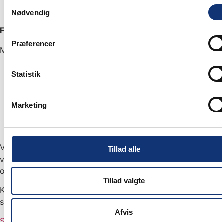
Samtykkevalg
Nødvendig
Forebyg problemer og bevar vinduernes garanti
Præferencer
Med en serviceaftale hos Vinduesservice får du:
Løbende eftersyn og vedligeholdelse
Statistik
Hurtig indsats ved akutte problemer
Overholdelse af producentens krav til vedligeholdelse
Tryghed i, at dine vinduer og døre altid er i optimal
Marketing
stand
Vidste du, at mange vinduesgarantier kræver regelmæssig
Tillad alle
vedligeholdelse? Undgå ubehagelige overraskelser og lad
os tage os af det for dig.
Tillad valgte
Kontakt os for at høre mere om vores fleksible
serviceaftaler.
Afvis
Se mere her